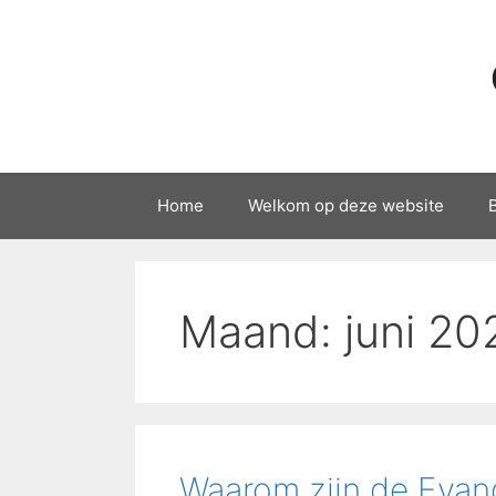
Ga
naar
de
inhoud
Home
Welkom op deze website
Maand:
juni 20
Waarom zijn de Evan