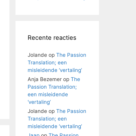
Recente reacties
Jolande
op
The Passion
Translation; een
misleidende ‘vertaling’
Anja Bezemer
op
The
Passion Translation;
een misleidende
‘vertaling’
Jolande
op
The Passion
Translation; een
misleidende ‘vertaling’
Jaap
op
The Passion