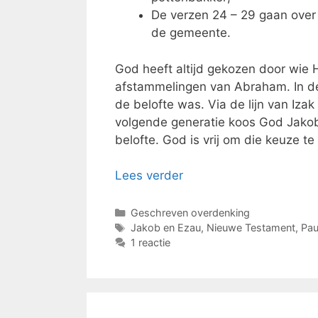
De verzen 24 – 29 gaan over 
de gemeente.
God heeft altijd gekozen door wie Hi
afstammelingen van Abraham. In dez
de belofte was. Via de lijn van Iza
volgende generatie koos God Jakob 
belofte. God is vrij om die keuze t
Lees verder
Categorieën
Geschreven overdenking
Tags
Jakob en Ezau
,
Nieuwe Testament
,
Pau
1 reactie