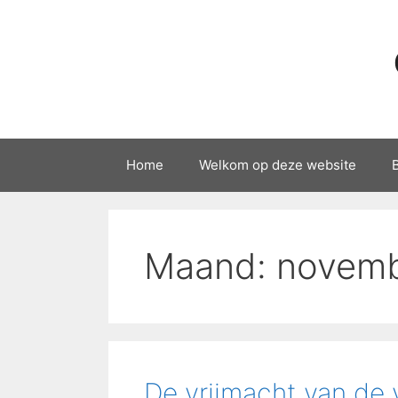
Ga
naar
de
inhoud
Home
Welkom op deze website
Maand:
novemb
De vrijmacht van de 