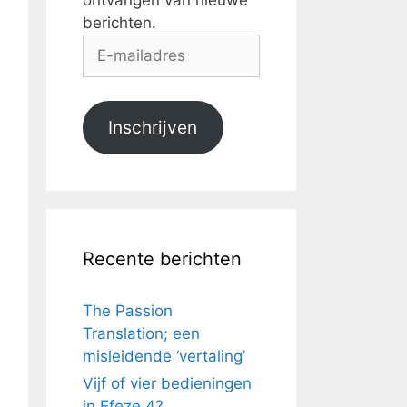
ontvangen van nieuwe
berichten.
E-
mailadres
Inschrijven
Recente berichten
The Passion
Translation; een
misleidende ‘vertaling’
Vijf of vier bedieningen
in
Efeze 4
?