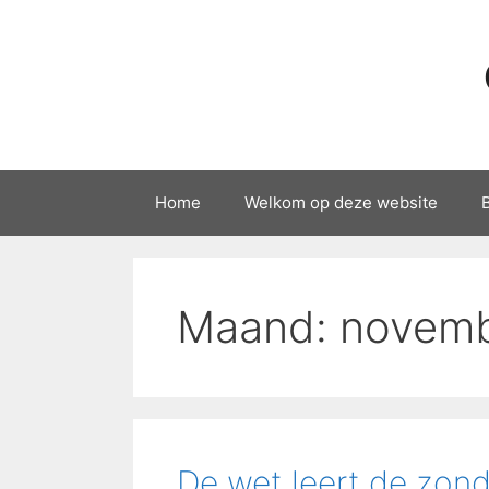
Ga
naar
de
inhoud
Home
Welkom op deze website
Maand:
novemb
De wet leert de zon