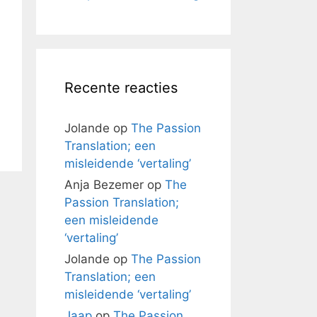
Recente reacties
Jolande
op
The Passion
Translation; een
misleidende ‘vertaling’
Anja Bezemer
op
The
Passion Translation;
een misleidende
‘vertaling’
Jolande
op
The Passion
Translation; een
misleidende ‘vertaling’
Jaap
op
The Passion