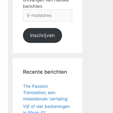
ontvangen van nieuwe
berichten.
E-
mailadres
Inschrijven
Recente berichten
The Passion
Translation; een
misleidende ‘vertaling’
Vijf of vier bedieningen
in
Efeze 4
?