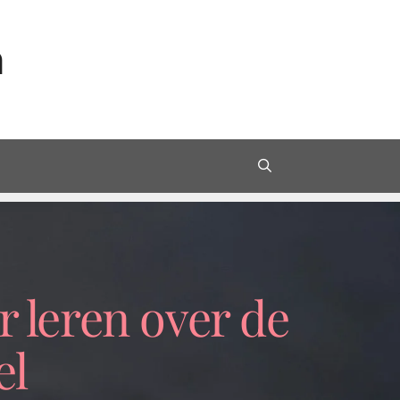
n
 leren over de
el