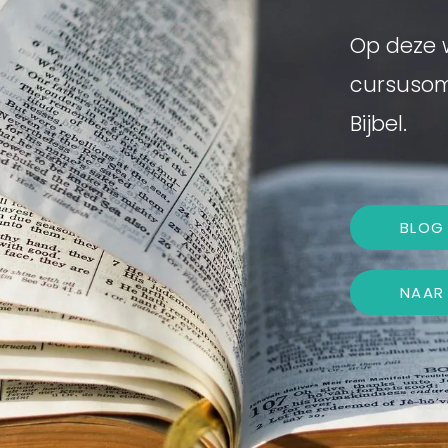
Op deze w
cursusom
Bijbel.
BLOG 
NAAR