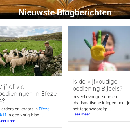
Nieuwste Blogberichten
Is de vijfvoudige
Vijf of vier
bediening Bijbels?
bedieningen in Efeze
In veel evangelische en
4?
charismatische kringen hoor j
het tegenwoordig:...
Herders en leraars in
Efeze
Lees meer
4:11
In een vorig blog...
Lees meer