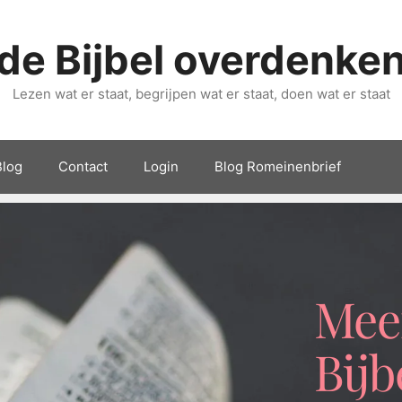
de Bijbel overdenke
Lezen wat er staat, begrijpen wat er staat, doen wat er staat
Blog
Contact
Login
Blog Romeinenbrief
Meer
Bijb