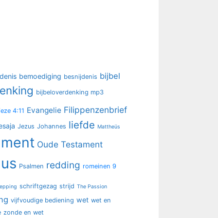
bijbel
denis
bemoediging
besnijdenis
denking
bijbeloverdenking mp3
Filippenzenbrief
Evangelie
feze 4:11
liefde
esaja
Jezus
Johannes
Mattheüs
ament
Oude Testament
lus
redding
Psalmen
romeinen 9
schriftgezag
strijd
epping
The Passion
ing
wet
vijfvoudige bediening
wet en
e
zonde en wet