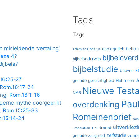
Tags
Tags
 misleidende ‘vertaling’
behou
apologetiek
Adam en Christus
feze 4
?
bijbelover
bijbelonderwijs
Bijbels?
bijbelstudie
brieven
E
16:25-27
J
genade
gerechtigheid
Hebreeën
Rom.16:17-24
Nieuwe Test
NAR
ing:
Rom.16:1-16
Pau
oderne mythe doorgeprikt
overdenking
:
Rom.15:25-33
Romeinenbrief
.15:14-24
sch
uitverkiez
troost
Translation
TPT
zelfstudie
genade
zaligheid
zond